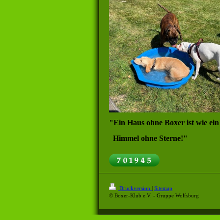
"Ein Haus ohne Boxer ist wie ein
Himmel ohne Sterne!"
Druckversion
|
Sitemap
© Boxer-Klub e.V. - Gruppe Wolfsburg