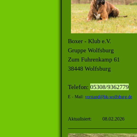
Boxer - Klub e.V.
Gruppe Wolfsburg
Zum Fuhrenkamp 61
38448 Wolfsburg
Telefon:
05308/9362779
E - Mail:
vorstand@bk-wolfsburg.de
Aktualisiert: 08.02.2026