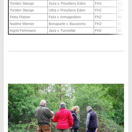
Torsten Stange
Xyza v. Preußens Eden
FH2
100
Torsten Stange
Ultra v. Preußens Eden
FH2
100
Petra Platzer
Felix v. Armageddon
FH2
98
Nadine Werner
Bonaparte v. Bacancho
FH2
92
Ingrid Fehrmann
Java v. Tunneltal
FH2
98