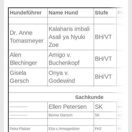
Hundeführer
Name Hund
Stufe
Punk
Kalaharis imbali
Dr. Anne
Asali ya Nyuki
BH/VT
Tomasmeyer
Zoe
Alen
Amigo v.
BH/VT
Blechinger
Buchenkopf
Gisela
Onya v.
BH/VT
Gersch
Godewind
Sachkunde
Ellen Petersen
SK
---------------
bestand
---------------
Benno Giersch
SK
bestand
Petra Platzer
Ella v. Armageddon
FH2
98