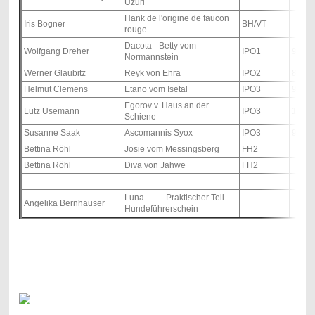
Uzuri
Hank de l'origine de faucon
Iris Bogner
BH/VT
rouge
Dacota - Betty vom
Wolfgang Dreher
IPO1
95 - 8
Normannstein
Werner Glaubitz
Reyk von Ehra
IPO2
85 - 8
Helmut Clemens
Etano vom Isetal
IPO3
93 - 9
Egorov v. Haus an der
Lutz Usemann
IPO3
100 - 
Schiene
Susanne Saak
Ascomannis Syox
IPO3
96 - 9
Bettina Röhl
Josie vom Messingsberg
FH2
Bettina Röhl
Diva von Jahwe
FH2
Luna - Praktischer Teil
Angelika Bernhauser
Hundeführerschein