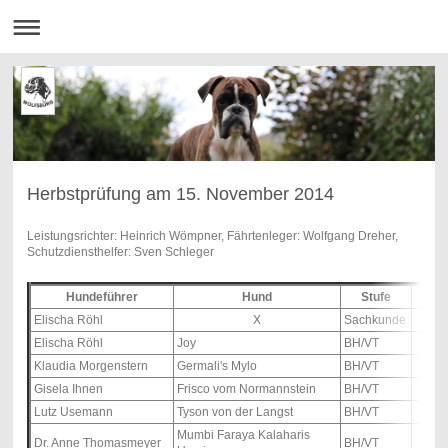
Herbstprüfung am 15. November 2014
Leistungsrichter: Heinrich Wömpner, Fährtenleger: Wolfgang Dreher,
Schutzdiensthelfer: Sven Schleger
Hundeführer
Hund
Stufe
P
Elischa Röhl
X
Sachkunde
Elischa Röhl
Joy
BH/VT
Klaudia Morgenstern
Germali's Mylo
BH/VT
Gisela Ihnen
Frisco vom Normannstein
BH/VT
Lutz Usemann
Tyson von der Langst
BH/VT
Mumbi Faraya Kalaharis
Dr. Anne Thomasmeyer
BH/VT